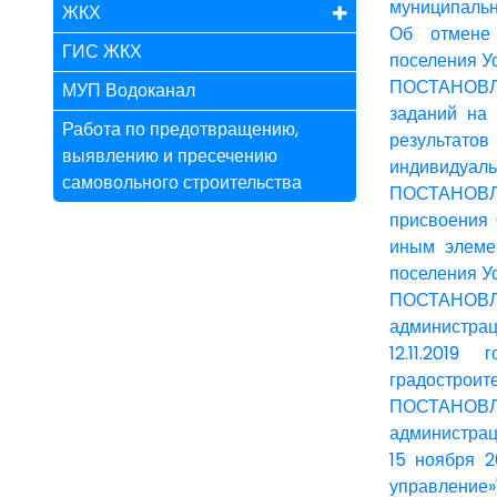
муниципальн
ЖКХ
Об отмене 
ГИС ЖКХ
поселения У
ПОСТАНОВЛЕ
МУП Водоканал
заданий на
Работа по предотвращению,
результатов
выявлению и пресечению
индивидуаль
самовольного строительства
ПОСТАНОВЛЕ
присвоения 
иным элемен
поселения У
ПОСТАНОВЛЕН
администрац
12.11.201
градостроит
ПОСТАНОВЛЕН
администрац
15 ноября 
управление»"