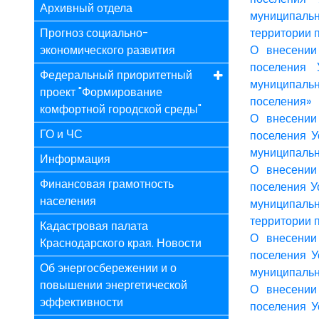
Архивный отдела
муниципаль
Прогноз социально-
территории 
экономического развития
О внесении
поселения 
Федеральный приоритетный
муниципальн
проект "Формирование
поселения»
комфортной городской среды"
О внесении
ГО и ЧС
поселения У
муниципальн
Информация
О внесении
Финансовая грамотность
поселения У
населения
муниципаль
территории 
Кадастровая палата
О внесении
Краснодарского края. Новости
поселения У
Об энергосбережении и о
муниципальн
повышении энергетической
О внесении
эффективности
поселения У