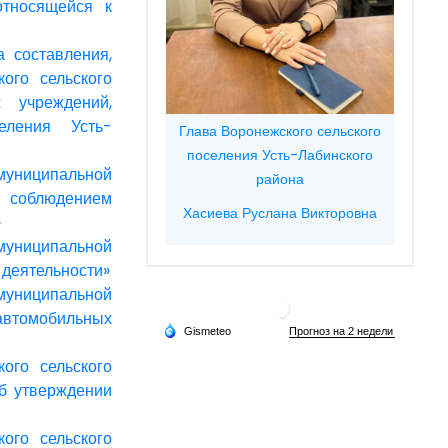
относящейся к
 составления,
ого сельского
 учреждений,
еления Усть-
Глава Воронежского сельского
поселения Усть-Лабинского
муниципальной
района
соблюдением
Хасиева Руслана Викторовна
»
муниципальной
 деятельности»
муниципальной
 автомобильных
ого сельского
б утверждении
ого сельского