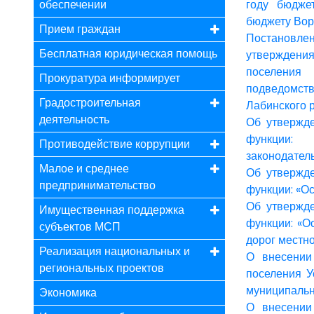
обеспечении
году бюдже
бюджету Вор
Прием граждан
Постановлен
Бесплатная юридическая помощь
утверждени
поселения 
Прокуратура информирует
подведомст
Градостроительная
Лабинского р
деятельность
Об утвержд
функции: 
Противодействие коррупции
законодател
Малое и среднее
Об утвержд
предпринимательство
функции: «О
Об утвержд
Имущественная поддержка
функции: «О
субъектов МСП
дорог местн
Реализация национальных и
О внесении
региональных проектов
поселения У
муниципальн
Экономика
О внесении