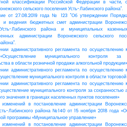
тной классификации Российской Федерации в части, 
онежского сельского поселения Усть-Лабинского района".
ие от 27.08.2019 года № 123 "Об утверждении Порядка
я и ведения бюджетных смет администрации Воронежск
Усть-Лабинского района и муниципальных казенных
венных администрации Воронежского сельского пос
айона".
ении административного регламента по осуществлению 
«Осуществление муниципального контроля за 
ьства в области розничной продажи алкогольной продукции
ении административного регламента по осуществлению 
существление муниципального контроля в области торговой
ении административного регламента по осуществлению 
существление муниципального контроля за сохранностью
ого значения в границах населенных пунктов поселения»
 изменений в постановление администрации Воронежск
сть-Лабинского района №140 от 15 ноября 2018 года «О
ой программы «Муниципальное управление»
 изменений в постановление администрации Воронежск