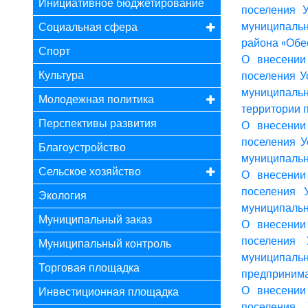
Инициативное бюджетирование
поселения 
муниципаль
Социальная сфера
района «Обе
Спорт
О внесении
Культура
поселения У
муниципаль
Молодежная политика
территории 
Перспективы развития
О внесении
поселения У
Благоустройство
муниципальн
Сельское хозяйство
О внесении
поселения 
Экология
муниципальн
Муниципальный заказ
О внесении
поселения 
Муниципальный контроль
муниципаль
Торговая площадка
предпринима
О внесении
Инвестиционная площадка
поселения 