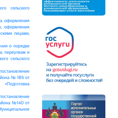
го сельского
ка оформления
е, оформления
ескими лицами,
ния о порядке
, переулкам и
ого сельского
 постановление
айона № 185 от
 «Подготовка
постановление
района №140 от
Муниципальное