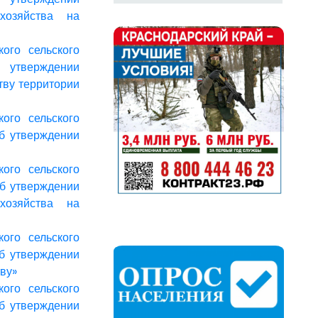
хозяйства на
ого сельского
б утверждении
тву территории
ого сельского
б утверждении
ого сельского
Об утверждении
хозяйства на
ого сельского
Об утверждении
ву»
ого сельского
б утверждении