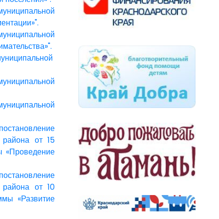
униципальной
ентации»".
униципальной
мательства»".
униципальной
униципальной
униципальной
постановление
 района от 15
ы «Проведение
постановление
 района от 10
ммы «Развитие