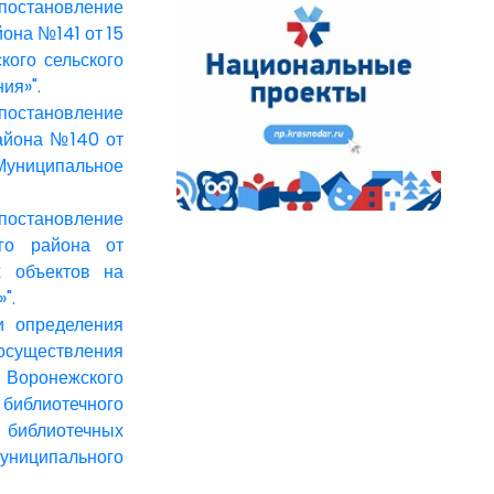
постановление
она №141 от 15
кого сельского
ия»".
постановление
района №140 от
Муниципальное
постановление
ого района от
 объектов на
".
и определения
осуществления
Воронежского
библиотечного
и библиотечных
униципального