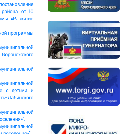
постановление
 района от 10
ммы «Развитие
ьной программы
униципальной
 Воронежского
униципальной
униципальной
те с детьми и
ть-Лабинского
униципальной
оселения»".
униципальной
 поселения»".