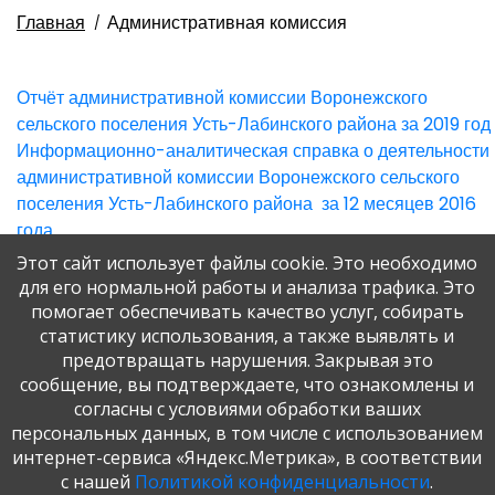
Главная
Административная комиссия
Отчёт административной комиссии Воронежского
сельского поселения Усть-Лабинского района за 2019 год
Информационно-аналитическая справка о деятельности
административной комиссии Воронежского сельского
поселения Усть-Лабинского района за 12 месяцев 2016
года
Этот сайт использует файлы cookie. Это необходимо
для его нормальной работы и анализа трафика. Это
помогает обеспечивать качество услуг, собирать
статистику использования, а также выявлять и
предотвращать нарушения. Закрывая это
сообщение, вы подтверждаете, что ознакомлены и
согласны с условиями обработки ваших
© 2020-2026. Разработка и поддержка: ООО
персональных данных, в том числе с использованием
«СибСР»
интернет-сервиса «Яндекс.Метрика», в соответствии
Все права защищены законом
с нашей
Политикой конфиденциальности
.
и международными соглашениями.