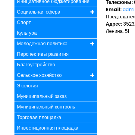
Инициативное бюджетирование
Телефоны:
Email:
admi
Социальная сфера
Председател
Спорт
Адрес:
35232
Ленина, 51
Культура
Молодежная политика
Перспективы развития
Благоустройство
Сельское хозяйство
Экология
Муниципальный заказ
Муниципальный контроль
Торговая площадка
Инвестиционная площадка