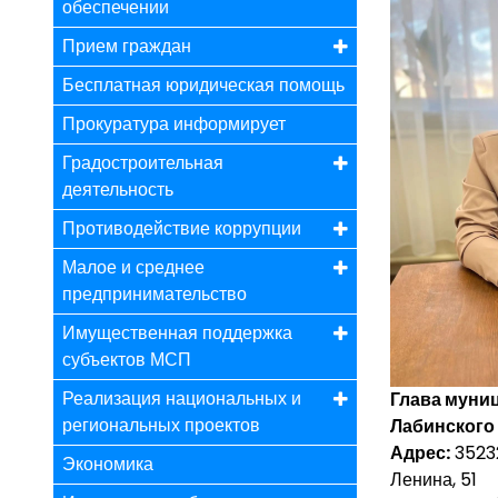
обеспечении
Прием граждан
Бесплатная юридическая помощь
Прокуратура информирует
Градостроительная
деятельность
Противодействие коррупции
Малое и среднее
предпринимательство
Имущественная поддержка
субъектов МСП
Реализация национальных и
Глава муни
региональных проектов
Лабинского
Адрес:
35232
Экономика
Ленина, 51