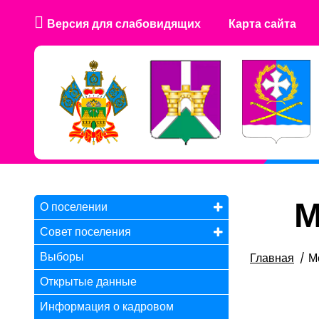
Версия для слабовидящих
Карта сайта
М
О поселении
Совет поселения
Выборы
Главная
М
Открытые данные
Информация о кадровом