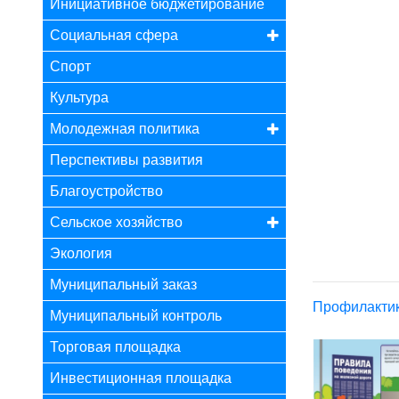
Инициативное бюджетирование
Социальная сфера
Спорт
Культура
Молодежная политика
Перспективы развития
Благоустройство
Сельское хозяйство
Экология
Муниципальный заказ
Профилактик
Муниципальный контроль
Торговая площадка
Инвестиционная площадка