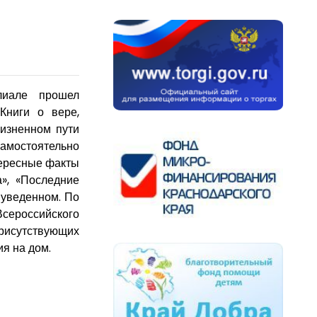
лиале прошел
Книги о вере,
жизненном пути
амостоятельно
нтересные факты
а», «Последние
 уведенном. По
ероссийского
присутствующих
я на дом.