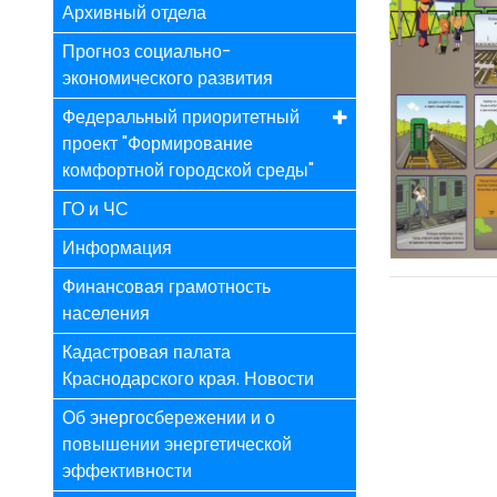
Архивный отдела
Прогноз социально-
экономического развития
Федеральный приоритетный
проект "Формирование
комфортной городской среды"
ГО и ЧС
Информация
Финансовая грамотность
населения
Кадастровая палата
Краснодарского края. Новости
Об энергосбережении и о
повышении энергетической
эффективности