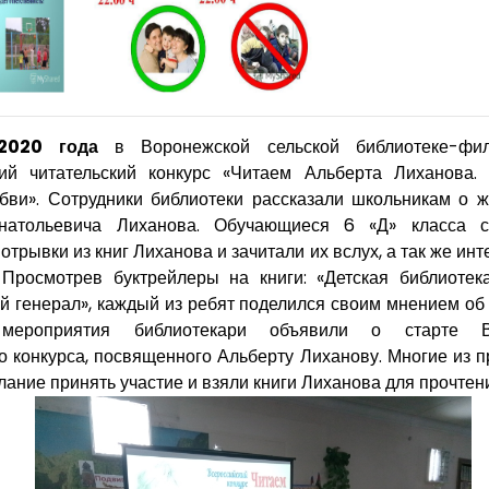
 2020 года
в Воронежской сельской библиотеке-фи
ий читательский конкурс «Читаем Альберта Лиханова. 
бви». Сотрудники библиотеки рассказали школьникам о 
натольевича Лиханова. Обучающиеся 6 «Д» класса с
отрывки из книг Лиханова и зачитали их вслух, а так же и
 Просмотрев буктрейлеры на книги: «Детская библиотек
ой генерал», каждый из ребят поделился своим мнением об
 мероприятия библиотекари объявили о старте Вс
го конкурса, посвященного Альберту Лиханову. Многие из 
ание принять участие и взяли книги Лиханова для прочтени