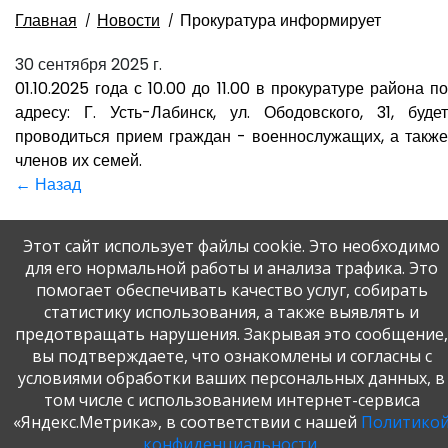
Главная
Новости
Прокуратура информирует
30 сентября 2025 г.
01.10.2025 года с 10.00 до 11.00 в прокуратуре района по
адресу: Г. Усть-Лабинск, ул. Ободовского, 31, будет
проводиться прием граждан - военнослужащих, а также
членов их семей.
← Назад
Этот сайт использует файлы cookie. Это необходимо
для его нормальной работы и анализа трафика. Это
помогает обеспечивать качество услуг, собирать
статистику использования, а также выявлять и
предотвращать нарушения. Закрывая это сообщение,
© 2020-2026. Разработка и поддержка: ООО
вы подтверждаете, что ознакомлены и согласны с
«СибСР»
условиями обработки ваших персональных данных, в
Все права защищены законом
том числе с использованием интернет-сервиса
и международными соглашениями.
«Яндекс.Метрика», в соответствии с нашей
Политико
конфиденциальности
.