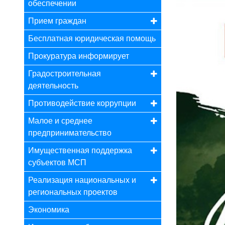
обеспечении
Прием граждан
Бесплатная юридическая помощь
Прокуратура информирует
Градостроительная
деятельность
Противодействие коррупции
Малое и среднее
предпринимательство
Имущественная поддержка
субъектов МСП
Реализация национальных и
региональных проектов
Экономика